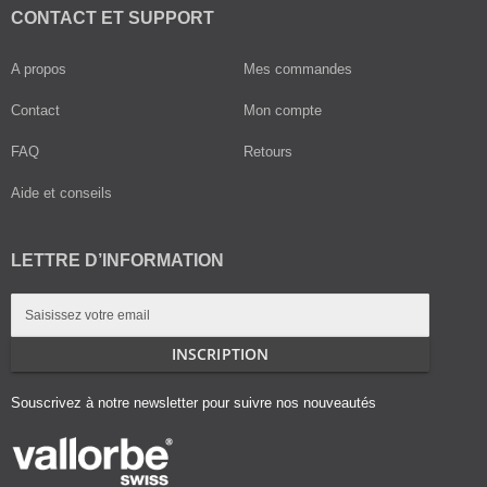
CONTACT ET SUPPORT
A propos
Mes commandes
Contact
Mon compte
FAQ
Retours
Aide et conseils
LETTRE D’INFORMATION
Inscription
à
notre
INSCRIPTION
lettre
d’information
Souscrivez à notre newsletter pour suivre nos nouveautés
: