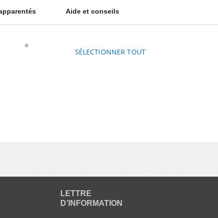
 apparentés
Aide et conseils
®
 Glardon
, les limes aiguilles diamantées sont idéales pour un usage un
SÉLECTIONNER TOUT
 à ajouter au panier ou
ytique
LETTRE
D’INFORMATION