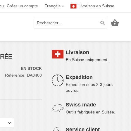
Langue
Créer un compte
Français
Livraison en Suisse
RECHER
Mon p
Rechercher
Livraison
RRÉE
En Suisse uniquement.
EN STOCK
Référence
DA8408
Expédition
Expédition sous 2-3 jours
ouvrés.
Swiss made
Outils fabriqués en Suisse.
Service client