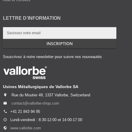
LETTRE D’INFORMATION
Inscription
à
notre
INSCRIPTION
lettre
d’information
Souscrivez à notre newsletter pour suivre nos nouveautés
:
Usines Métallurgiques de Vallorbe SA
Rue du Moutier 49, 1337 Vallorbe, Switzerland
contact@vallorbe-shop.com
+41 21 843 94 95
Lundi-vendredi : 8:30-12:00 et 14:00-17:00
www.vallorbe.com