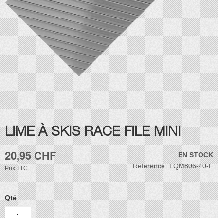
Skip
LIME À SKIS RACE FILE MINI
to
the
20,95 CHF
beginning
EN STOCK
of
Référence
LQM806-40-F
Prix
TTC
the
images
gallery
Qté