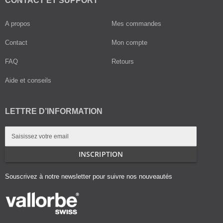
CONTACT ET SUPPORT
A propos
Mes commandes
Contact
Mon compte
FAQ
Retours
Aide et conseils
LETTRE D’INFORMATION
Inscription
à
notre
INSCRIPTION
lettre
d’information
Souscrivez à notre newsletter pour suivre nos nouveautés
: