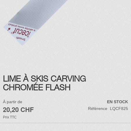
Skip
LIME À SKIS CARVING
to
the
CHROMÉE FLASH
beginning
of
À partir de
EN STOCK
the
20,20 CHF
Référence
LQCF825
images
gallery
Prix
TTC