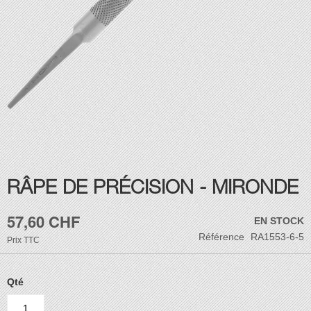
Skip
RÂPE DE PRÉCISION - MIRONDE
to
the
57,60 CHF
beginning
EN STOCK
of
Référence
RA1553-6-5
Prix
TTC
the
images
gallery
Qté