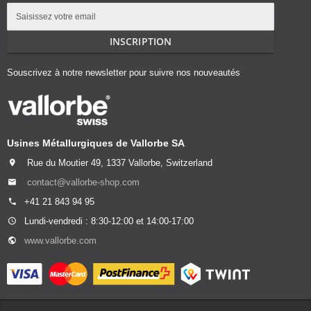
Inscription
à
notre
INSCRIPTION
lettre
d’information
Souscrivez à notre newsletter pour suivre nos nouveautés
:
Usines Métallurgiques de Vallorbe SA
Rue du Moutier 49, 1337 Vallorbe, Switzerland
contact@vallorbe-shop.com
+41 21 843 94 95
Lundi-vendredi : 8:30-12:00 et 14:00-17:00
www.vallorbe.com